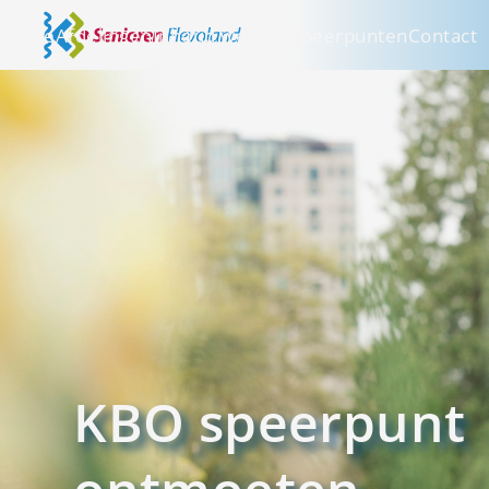
Home
Afdelingen
Inhoud website
Speerpunten
Contact
KBO speerpunt