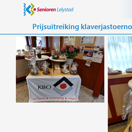
Prijsuitreiking klaverjastoern